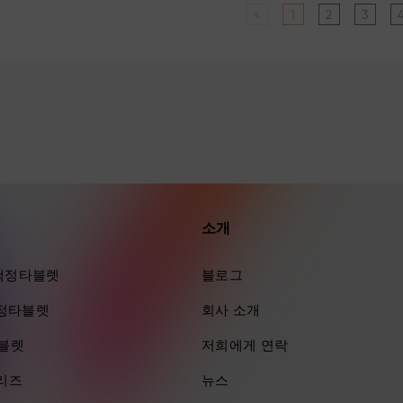
«
1
2
3
소개
ra 액정타블렛
블로그
 액정타블렛
회사 소개
타블렛
저희에게 연락
시리즈
뉴스