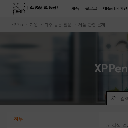
제품
블로그
애플리케이션
XPPen
>
지원
>
자주 묻는 질문
>
제품 관련 문제
XPP
전부
31 검색 