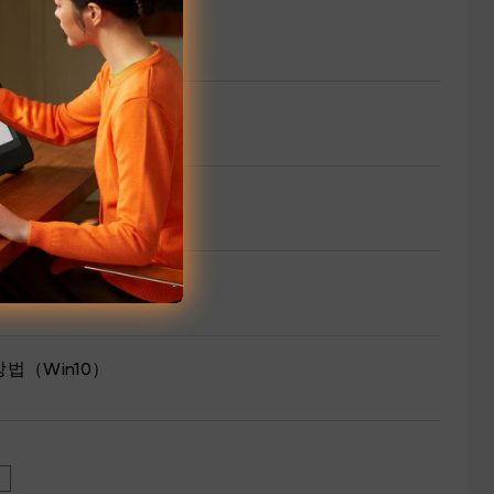
방법（Win10）
»