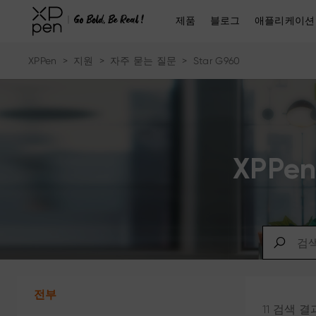
제품
블로그
애플리케이션
XPPen
>
지원
>
자주 묻는 질문
>
Star G960
XPP
전부
11 검색 