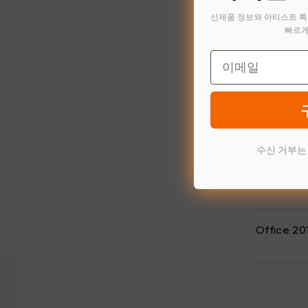
신제품 정보와 아티스트 특
Microso
빠르게
Email
Mac에서
window
수신 거부는
Jamboar
Office