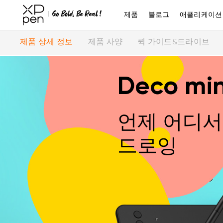
제품
블로그
애플리케이션
제품 상세 정보
제품 사양
퀵 가이드&드라이브
Deco min
언제 어디서
드로잉