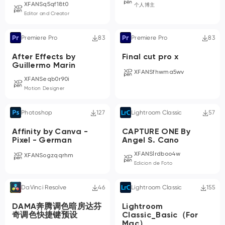
XFANSq5qf18t0
个人博主
Editor and Creator
Premiere Pro
83
Premiere Pro
83
After Effects by
Final cut pro x
Guillermo Marin
XFANSfhwma5wv
XFANSeqb0r90i
Motion Designer
Photoshop
127
Lightroom Classic
57
Affinity by Canva -
CAPTURE ONE By
Pixel - German
Angel S. Cano
XFANSlrdboo4w
XFANSogzqqrhm
Edicion de Foto
DaVinci Resolve
46
Lightroom Classic
155
DAMA奔腾调色暗房达芬
Lightroom
奇调色快捷键预设
Classic_Basic（For
Mac）