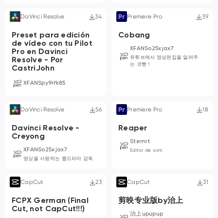
DaVinci Resolve
34
Premiere Pro
39
Preset para edición
Cobang
de vídeo con tu Pilot
XFANSo25xjax7
Pro en Davinci
유튜브에서 영상편집을 알려주
Resolve - Por
는 코빵！
CastriJohn
XFANSpy9rfk85
DaVinci Resolve
56
Premiere Pro
18
Davinci Resolve -
Reaper
Creyong
Sternit
XFANSo25xjax7
Editor de som
영상을 사랑하는 웹드라마 감독
CapCut
23
CapCut
31
FCPX German (Final
剪映专业版by治上
Cut, not CapCut!!!)
治上upupup