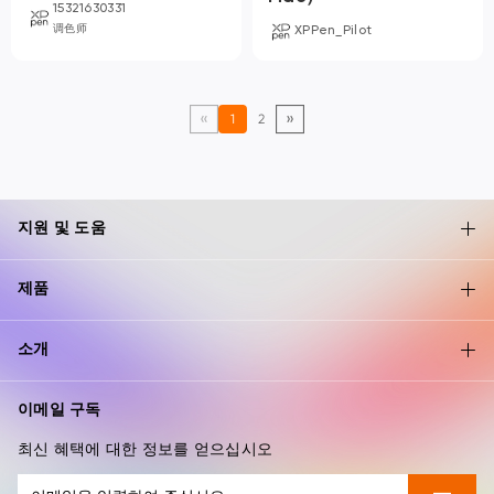
15321630331
调色师
XPPen_Pilot
1
2
지원 및 도움
제품
소개
이메일 구독
최신 혜택에 대한 정보를 얻으십시오