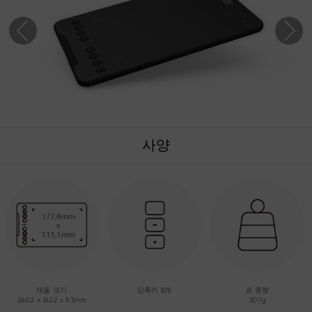
사양
제품 크기
단축키 8개
순 중량
260.2 x 162.2 x 9.3mm
307g