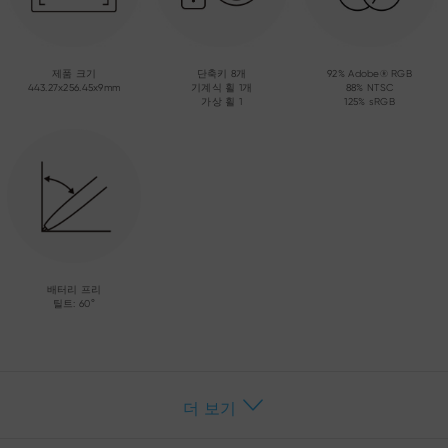
제품 크기
단축키 8개
92% Adobe® RGB
443.27x256.45x9mm
기계식 휠 1개
88% NTSC
가상 휠 1
125% sRGB
배터리 프리
틸트: 60°
더 보기