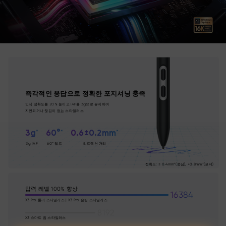
즉각적인 응답으로 정확한 포지셔닝 충족
인식 정확도를 20% 높이고 IAF를 3g으로 유지하여
지연되거나 끊김이 없는 스타일러스
3g
60°
0.6±0.2mm
3g IAF
60° 틸트
리트렉션 거리
정확도: ± 0.4mm*(중심), +0.8mm*(코너)
압력 레벨 100% 향상
16384
X3 Pro 롤러 스타일러스 | X3 Pro 슬림 스타일러스
8192
X3 스마트 칩 스타일러스