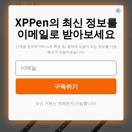
정확도 20% 향상
±0.4mm
X3 Pro 롤러 스타일러스 | X3 Pro 슬림 스타일러스
(중심)
XPPen의 최신 정보를
±0.5mm
X3 스마트 칩 스타일러스
(중심)
이메일로 받아보세요
신제품 정보와 아티스트 특집 등, 창작에 도움이 되는 정보를 가장
빠르게 전달하겠습니다.
펜 ID 자동 인식
Email
강력한 X3 Pro 칩과 X-INNOLAB의 전용 R&D 덕분에 X3 Pro 시리
즈 디지털 스타일러스는 펜 ID 인식을 지원합니다.
스타일러스의
단축키를 사용자 정의하여 특정 요구에 맞출 수 있습니다. 창의력
이 막힘없이 넘쳐 흐르게 하세요!
구독하기
수신 거부는 언제든지 가능합니다.
X3 Pro 슬림 스타일러스
X3 Pro 롤러 스타일러스
X3 Pro 칩 스타일러스