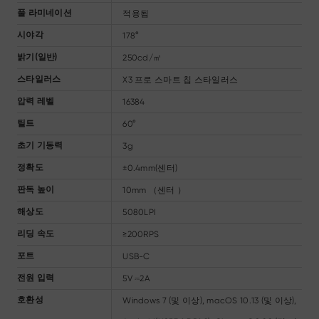
적용됨
풀 라미네이션
178°
시야각
250cd/㎡
밝기(일반)
X3 프로 스마트 칩 스타일러스
스타일러스
16384
압력 레벨
60°
틸트
3g
초기 기동력
±0.4mm(센터)
정확도
10mm （센터 ）
판독 높이
5080LPI
해상도
≥200RPS
리딩 속도
USB-C
포트
5V ⎓2A
전원 입력
Windows 7 (및 이상), macOS 10.13 (및 이상),
호환성