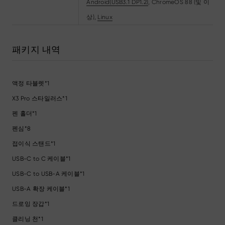
Android(USB3.1 DP1.2)
, ChromeOS 88 (및 이
상),
Linux
패키지 내역
액정 타블렛*1
X3 Pro 스타일러스*1
펜 홀더*1
펜심*8
접이식 스탠드*1
USB-C to C 케이블*1
USB-C to USB-A 케이블*1
USB-A 확장 케이블*1
드로잉 장갑*1
클리닝 천*1