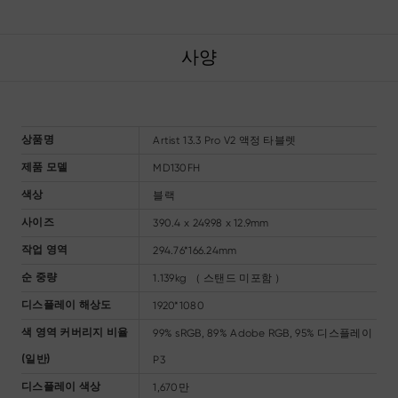
사양
Artist 13.3 Pro V2 액정 타블렛
상품명
MD130FH
제품 모델
블랙
색상
390.4 x 249.98 x 12.9mm
사이즈
294.76*166.24mm
작업 영역
1.139kg （ 스탠드 미포함 ）
순 중량
1920*1080
디스플레이 해상도
99% sRGB, 89% Adobe RGB, 95% 디스플레이
색 영역 커버리지 비율
P3
(일반)
1,670만
디스플레이 색상