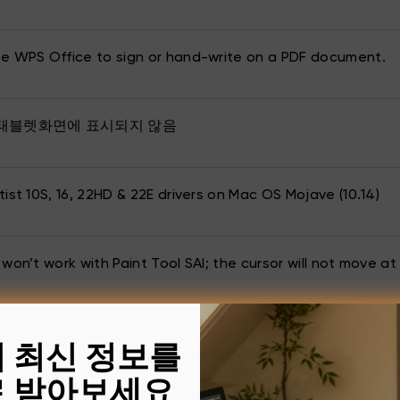
e WPS Office to sign or hand-write on a PDF document.
태블렛화면에 표시되지 않음
ist 10S, 16, 22HD & 22E drivers on Mac OS Mojave (10.14)
 won’t work with Paint Tool SAI; the cursor will not move a
의 최신 정보를
s pen pressure works in my driver settings, but not in Paint
 받아보세요