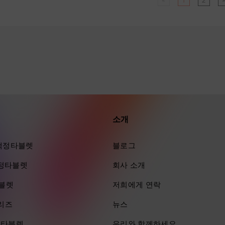
«
1
2
소개
ra 액정타블렛
블로그
 액정타블렛
회사 소개
타블렛
저희에게 연락
시리즈
뉴스
즈 타블렛
우리와 함께하세요