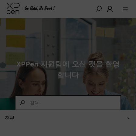
XPPen 지원팀에 오신 것을 환영
합니다
전부