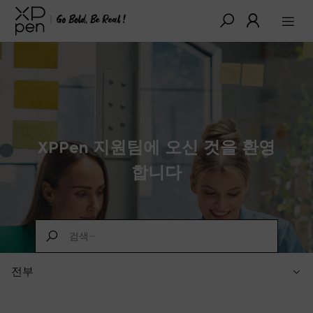
XPPen 지원팀에 오신 것을 환영
합니다
전부