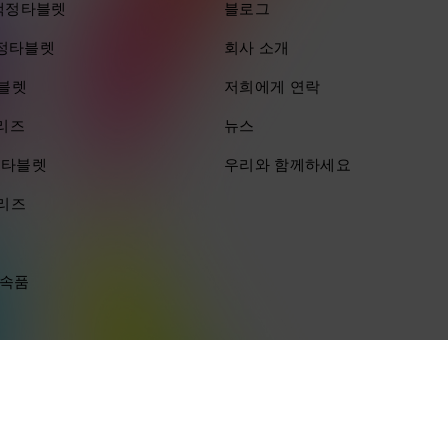
ra 액정타블렛
블로그
 액정타블렛
회사 소개
타블렛
저희에게 연락
시리즈
뉴스
즈 타블렛
우리와 함께하세요
시리즈
부속품