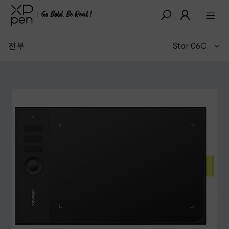
전부
Star 06C