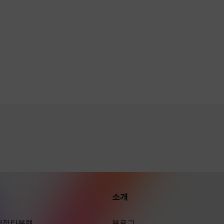
소개
ra 액정타블렛
블로그