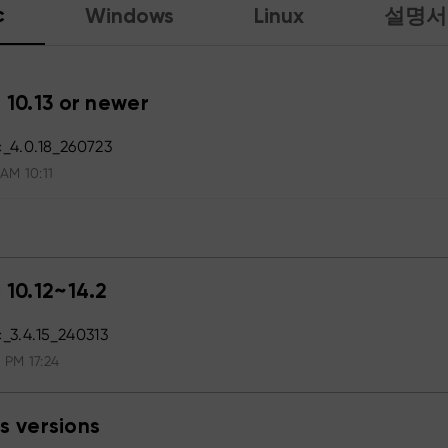
c
Windows
Linux
설명서
 10.13 or newer
_4.0.18_260723
 AM 10:11
 10.12~14.2
3.4.15_240313
 PM 17:24
s versions