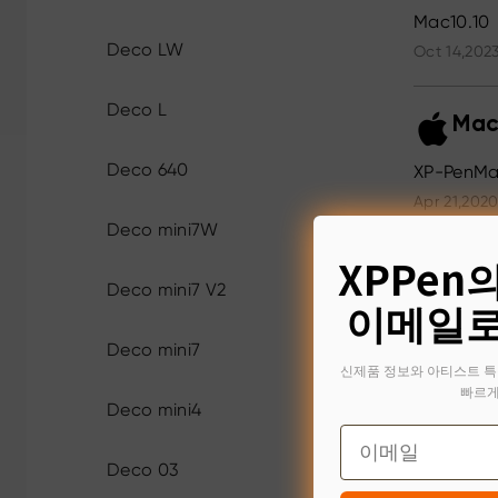
Mac10.10
Deco LW
Oct 14,2023
Deco L
Mac
Deco 640
XP-PenMa
Apr 21,2020
Deco mini7W
XPPen
Deco mini7 V2
이메일로
Deco mini7
신제품 정보와 아티스트 특
빠르게
Deco mini4
Email
Deco 03