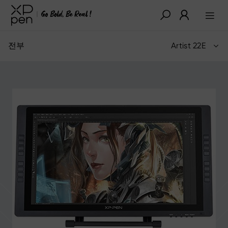
전부
Artist 22E