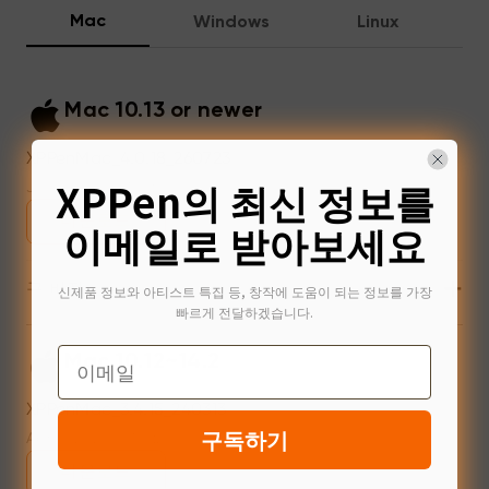
Mac
Windows
Linux
Mac 10.13 or newer
XPPenMac_4.0.18_260723
XPPen의 최신 정보를
Jul 31,2026 AM 10:11
다운로드
이메일로 받아보세요
+
구 버전
신제품 정보와 아티스트 특집 등, 창작에 도움이 되는 정보를 가장
빠르게 전달하겠습니다.
Email
Mac 10.12~14.2
XPPenMac_3.4.15_240313
구독하기
Apr 15,2024 PM 17:24
다운로드