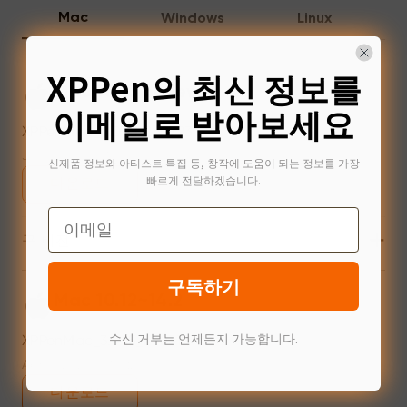
Mac
Windows
Linux
XPPen의 최신 정보를
Mac 10.13 or newer
이메일로 받아보세요
XPPenMac_4.0.18_260723
Jul 31,2026 AM 10:11
신제품 정보와 아티스트 특집 등, 창작에 도움이 되는 정보를 가장
빠르게 전달하겠습니다.
다운로드
Email
+
구 버전
구독하기
Mac 10.12~14.2
수신 거부는 언제든지 가능합니다.
XPPenMac_3.4.15_240313
Apr 15,2024 PM 17:24
다운로드