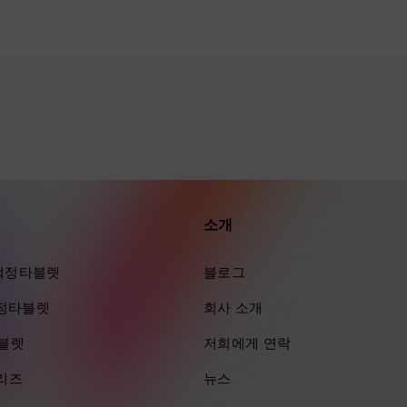
소개
ra 액정타블렛
블로그
 액정타블렛
회사 소개
타블렛
저희에게 연락
시리즈
뉴스