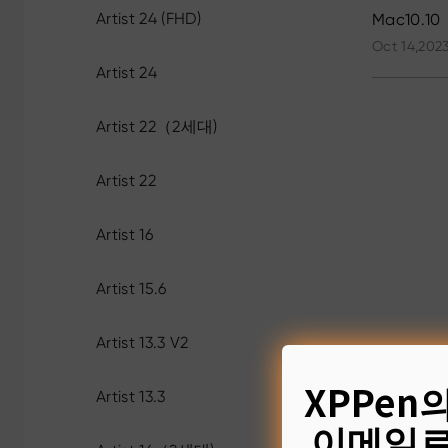
Artist 24 (FHD)
Mac10.10
Oct 14,2023
Artist 24
Artist 22（2세대)
Artist 22
Artist 16
Artist 15.6
Artist 13.3 V2
XPPen
Artist 13.3
이메일로