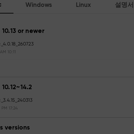
c
Windows
Linux
설명서
 10.13 or newer
_4.0.18_260723
 AM 10:11
 10.12~14.2
3.4.15_240313
 PM 17:24
s versions