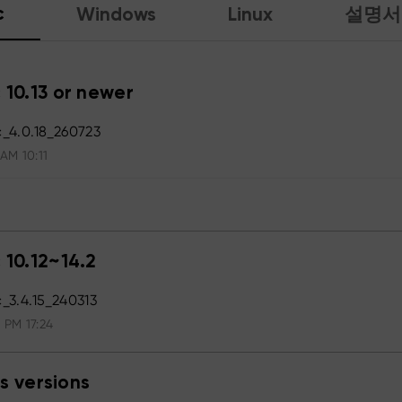
c
Windows
Linux
설명서
 10.13 or newer
_4.0.18_260723
 AM 10:11
 10.12~14.2
3.4.15_240313
 PM 17:24
s versions