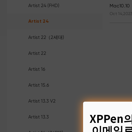
Artist 24 (FHD)
Mac10.10
Oct 14,2023
Artist 24
Artist 22（2세대)
Artist 22
Artist 16
Artist 15.6
Artist 13.3 V2
XPPen
Artist 13.3
이메일로