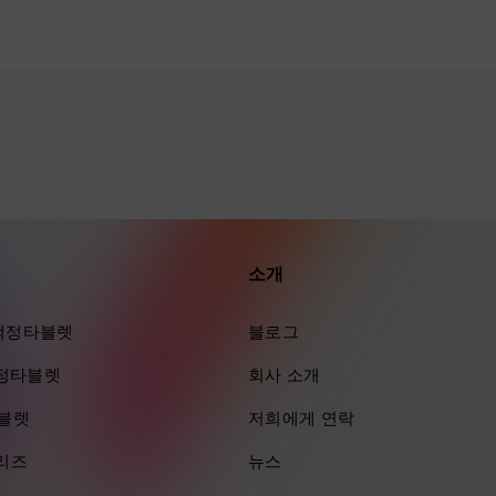
소개
ra 액정타블렛
블로그
 액정타블렛
회사 소개
타블렛
저희에게 연락
시리즈
뉴스