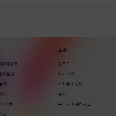
소개
ra 액정타블렛
블로그
 액정타블렛
회사 소개
타블렛
저희에게 연락
시리즈
뉴스
즈 타블렛
우리와 함께하세요
시리즈