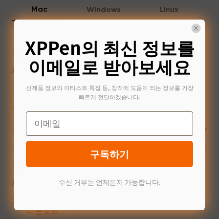
Mac
Windows
Linux
XPPen의 최신 정보를
Mac 10.13 or newer
이메일로 받아보세요
XPPenMac_4.0.18_260723
Jul 31,2026 AM 10:11
신제품 정보와 아티스트 특집 등, 창작에 도움이 되는 정보를 가장
빠르게 전달하겠습니다.
다운로드
Email
+
구 버전
구독하기
Mac 10.12~14.2
수신 거부는 언제든지 가능합니다.
XPPenMac_3.4.15_240313
Apr 15,2024 PM 17:24
다운로드