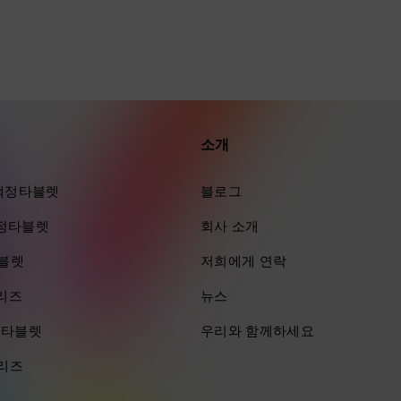
소개
ra 액정타블렛
블로그
 액정타블렛
회사 소개
타블렛
저희에게 연락
시리즈
뉴스
즈 타블렛
우리와 함께하세요
시리즈