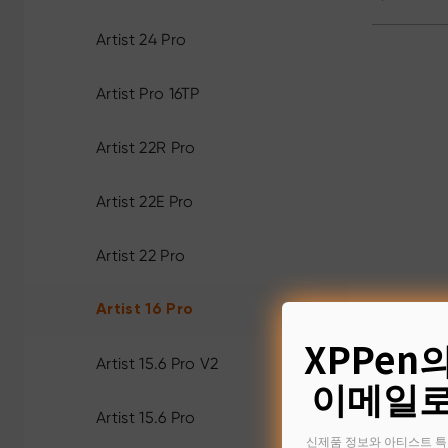
Artist 24 Pro
Artist Pro 16TP
Artist 22R Pro
Artist 22E Pro
Artist 22 Pro
Artist 16 Pro
XPPen
Artist 15.6 Pro V2
이메일로
Artist 15.6 Pro
신제품 정보와 아티스트 특