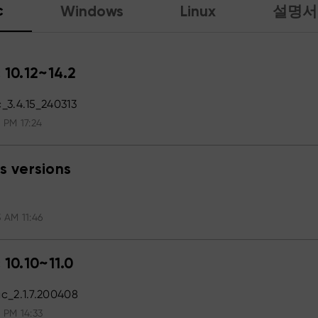
c
Windows
Linux
설명서
 10.12~14.2
3.4.15_240313
 PM 17:24
s versions
 AM 11:46
 10.10~11.0
c_2.1.7.200408
 PM 14:33