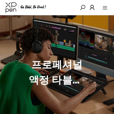
프로페셔널
액정 타블렛,
영상 제작의
새로운 장을