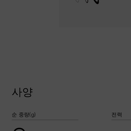
사양
순 중량(g)
전력