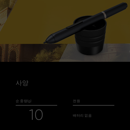
사양
순 중량(g)
전원
10
배터리 없음