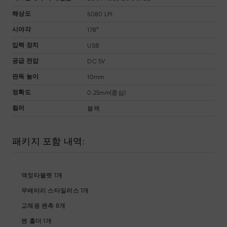
5080 LPI
해상도
178°
시야각
USB
입력 장치
DC 5V
공급 전압
10mm
판독 높이
0.25mm(중심)
정확도
블랙
컬러
패키지 포함 내역:
액정타블렛 1개
무배터리 스타일러스 1개
교체용 펜촉 8개
펜 홀더 1개