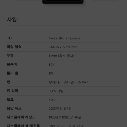
사양:
443 x 280 x 12.6mm
크기
344.16 x 193.59mm
작업 영역
11mm (최저 두께)
두께
8개
단축키
1개
롤러 휠
무배터리 스타일러스 PA2
펜
8,192레벨
펜 압력
60도
틸트
200RPS (최대)
응답 속도
1920(H)*1080(V) 픽셀
디스플레이 해상도
88% NTSC, 120% sRGB
디스플레이 색 재현율