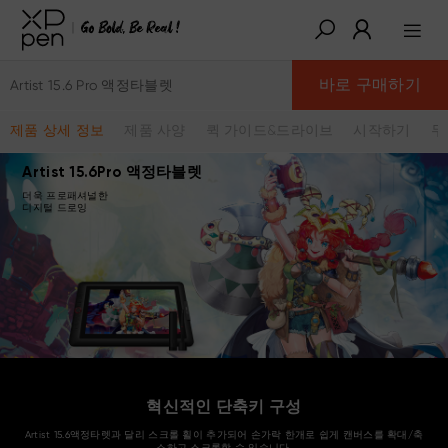
바로 구매하기
Artist 15.6 Pro 액정타블렛
제품 상세 정보
제품 사양
퀵 가이드&드라이브
시작하기
무
Artist 15.6Pro 액정타블렛
더욱 프로패셔널한
디지털 드로잉
혁신적인 단축키 구성
Artist 15.6액정타렛과 달리 스크롤 휠이 추가되어 손가락 한개로 쉽게 캔버스를 확대/축
소하고 스크롤할 수 있습니다.